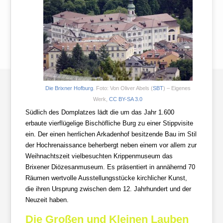
Die Brixner Hofburg
. Foto: Von Oliver Abels (
SBT
) –
Eigenes
Werk
,
CC BY-SA 3.0
Südlich des Domplatzes lädt die um das Jahr 1.600
erbaute vierflügelige Bischöfliche Burg zu einer Stippvisite
ein. Der einen herrlichen Arkadenhof besitzende Bau im Stil
der Hochrenaissance beherbergt neben einem vor allem zur
Weihnachtszeit vielbesuchten Krippenmuseum das
Brixener Diözesanmuseum. Es präsentiert in annähernd 70
Räumen wertvolle Ausstellungsstücke kirchlicher Kunst,
die ihren Ursprung zwischen dem 12. Jahrhundert und der
Neuzeit haben.
Die Großen und Kleinen Lauben