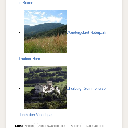
in Brixen
Wandergebiet Naturpark
Trudner Horn
Churburg: Sommerreise
durch den Vinschgau
Tags:
Brixen
Sehenswürdigkeiten
Südtirol
Tagesausflug