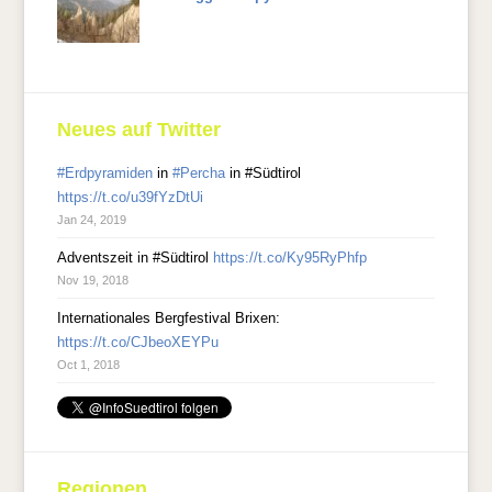
Neues auf Twitter
#Erdpyramiden
in
#Percha
in #Südtirol
https://t.co/u39fYzDtUi
Jan 24, 2019
Adventszeit in #Südtirol
https://t.co/Ky95RyPhfp
Nov 19, 2018
Internationales Bergfestival Brixen:
https://t.co/CJbeoXEYPu
Oct 1, 2018
Regionen