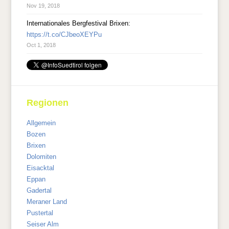
Nov 19, 2018
Internationales Bergfestival Brixen:
https://t.co/CJbeoXEYPu
Oct 1, 2018
Regionen
Allgemein
Bozen
Brixen
Dolomiten
Eisacktal
Eppan
Gadertal
Meraner Land
Pustertal
Seiser Alm