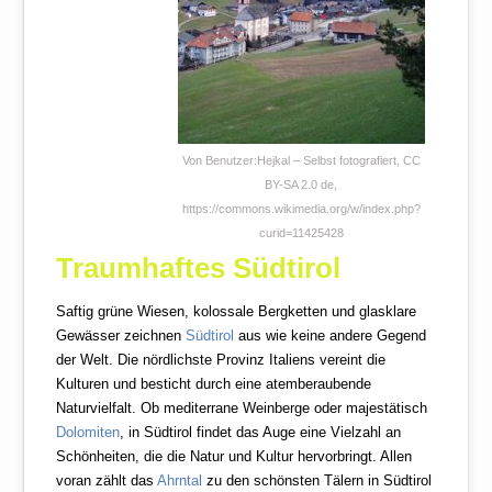
Von Benutzer:Hejkal – Selbst fotografiert, CC
BY-SA 2.0 de,
https://commons.wikimedia.org/w/index.php?
curid=11425428
Traumhaftes Südtirol
Saftig grüne Wiesen, kolossale Bergketten und glasklare
Gewässer zeichnen
Südtirol
aus wie keine andere Gegend
der Welt. Die nördlichste Provinz Italiens vereint die
Kulturen und besticht durch eine atemberaubende
Naturvielfalt. Ob mediterrane Weinberge oder majestätisch
Dolomiten
, in Südtirol findet das Auge eine Vielzahl an
Schönheiten, die die Natur und Kultur hervorbringt. Allen
voran zählt das
Ahrntal
zu den schönsten Tälern in Südtirol