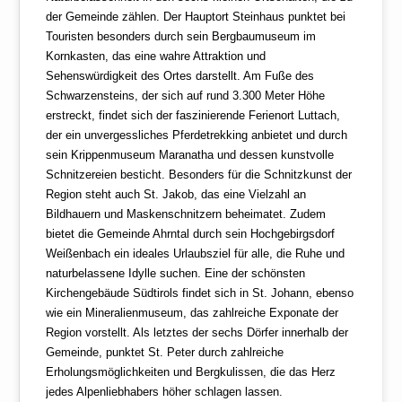
der Gemeinde zählen. Der Hauptort Steinhaus punktet bei
Touristen besonders durch sein Bergbaumuseum im
Kornkasten, das eine wahre Attraktion und
Sehenswürdigkeit des Ortes darstellt. Am Fuße des
Schwarzensteins, der sich auf rund 3.300 Meter Höhe
erstreckt, findet sich der faszinierende Ferienort Luttach,
der ein unvergessliches Pferdetrekking anbietet und durch
sein Krippenmuseum Maranatha und dessen kunstvolle
Schnitzereien besticht. Besonders für die Schnitzkunst der
Region steht auch St. Jakob, das eine Vielzahl an
Bildhauern und Maskenschnitzern beheimatet. Zudem
bietet die Gemeinde Ahrntal durch sein Hochgebirgsdorf
Weißenbach ein ideales Urlaubsziel für alle, die Ruhe und
naturbelassene Idylle suchen. Eine der schönsten
Kirchengebäude Südtirols findet sich in St. Johann, ebenso
wie ein Mineralienmuseum, das zahlreiche Exponate der
Region vorstellt. Als letztes der sechs Dörfer innerhalb der
Gemeinde, punktet St. Peter durch zahlreiche
Erholungsmöglichkeiten und Bergkulissen, die das Herz
jedes Alpenliebhabers höher schlagen lassen.