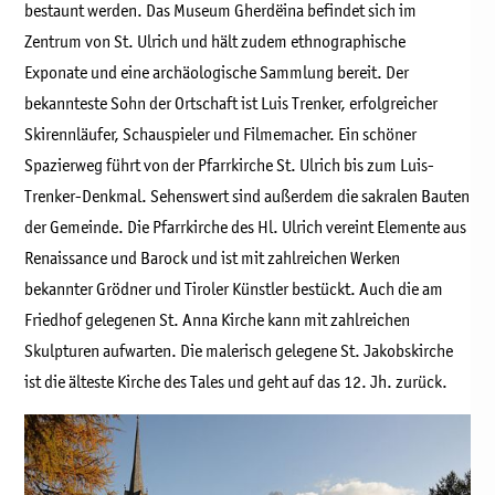
bestaunt werden. Das Museum Gherdëina befindet sich im
Zentrum von St. Ulrich und hält zudem ethnographische
Exponate und eine archäologische Sammlung bereit. Der
bekannteste Sohn der Ortschaft ist Luis Trenker, erfolgreicher
Skirennläufer, Schauspieler und Filmemacher. Ein schöner
Spazierweg führt von der Pfarrkirche St. Ulrich bis zum Luis-
Trenker-Denkmal. Sehenswert sind außerdem die sakralen Bauten
der Gemeinde. Die Pfarrkirche des Hl. Ulrich vereint Elemente aus
Renaissance und Barock und ist mit zahlreichen Werken
bekannter Grödner und Tiroler Künstler bestückt. Auch die am
Friedhof gelegenen St. Anna Kirche kann mit zahlreichen
Skulpturen aufwarten. Die malerisch gelegene St. Jakobskirche
ist die älteste Kirche des Tales und geht auf das 12. Jh. zurück.