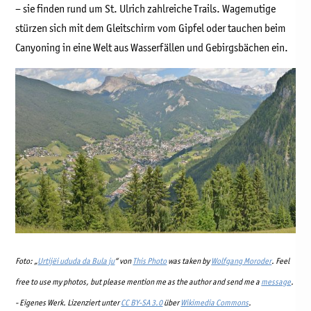
– sie finden rund um St. Ulrich zahlreiche Trails. Wagemutige
stürzen sich mit dem Gleitschirm vom Gipfel oder tauchen beim
Canyoning in eine Welt aus Wasserfällen und Gebirgsbächen ein.
Foto: „
Urtijëi ududa da Bula ju
“ von
This Photo
was taken by
Wolfgang Moroder
. Feel
free to use my photos, but please mention me as the author and send me a
message
.
-
Eigenes Werk
. Lizenziert unter
CC BY-SA 3.0
über
Wikimedia Commons
.