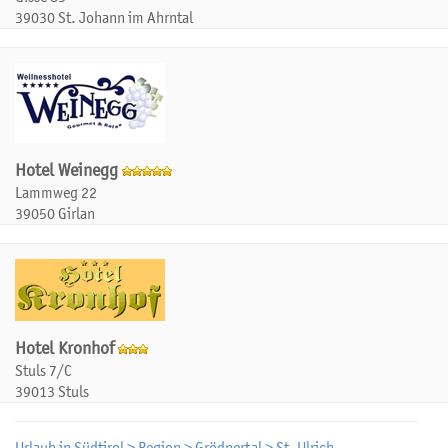
39030 St. Johann im Ahrntal
Hotel Weinegg
Lammweg 22
39050 Girlan
Hotel Kronhof
Stuls 7/C
39013 Stuls
Urlaub in Südtirol
>
Region
>
Grödnertal
>
St. Ulrich