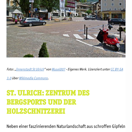
Foto: „
Innenstadt St Ulrich
“ von
Wusel007
-
Eigenes Werk
. Lizenziert unter
CC BY-SA
3.0
über
Wikimedia Commons
.
ST. ULRICH: ZENTRUM DES
BERGSPORTS UND DER
HOLZSCHNITZEREI
Neben einer faszinierenden Naturlandschaft aus schroffen Gipfeln