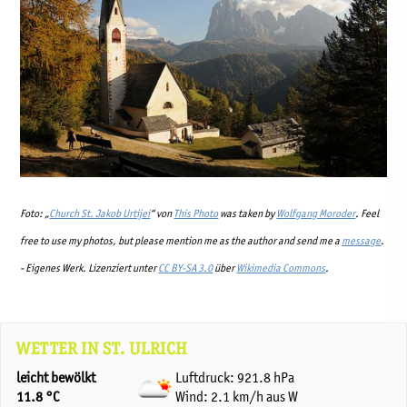
Foto: „
Church St. Jakob Urtijei
“ von
This Photo
was taken by
Wolfgang Moroder
. Feel
free to use my photos, but please mention me as the author and send me a
message
.
-
Eigenes Werk
. Lizenziert unter
CC BY-SA 3.0
über
Wikimedia Commons
.
WETTER IN ST. ULRICH
leicht bewölkt
Luftdruck: 921.8 hPa
11.8 °C
Wind: 2.1 km/h aus W