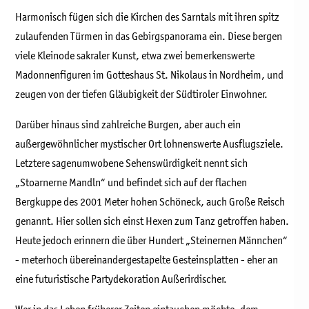
Harmonisch fügen sich die Kirchen des Sarntals mit ihren spitz
zulaufenden Türmen in das Gebirgspanorama ein. Diese bergen
viele Kleinode sakraler Kunst, etwa zwei bemerkenswerte
Madonnenfiguren im Gotteshaus St. Nikolaus in Nordheim, und
zeugen von der tiefen Gläubigkeit der Südtiroler Einwohner.
Darüber hinaus sind zahlreiche Burgen, aber auch ein
außergewöhnlicher mystischer Ort lohnenswerte Ausflugsziele.
Letztere sagenumwobene Sehenswürdigkeit nennt sich
„Stoarnerne Mandln“ und befindet sich auf der flachen
Bergkuppe des 2001 Meter hohen Schöneck, auch Große Reisch
genannt. Hier sollen sich einst Hexen zum Tanz getroffen haben.
Heute jedoch erinnern die über Hundert „Steinernen Männchen“
- meterhoch übereinandergestapelte Gesteinsplatten - eher an
eine futuristische Partydekoration Außerirdischer.