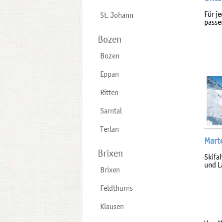
Für j
St. Johann
passe
Bozen
Bozen
Eppan
Ritten
Sarntal
Terlan
Marte
Brixen
Skifa
und L
Brixen
Feldthurns
Klausen