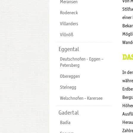
Von M
Meransen
Stilfs
Rodeneck
einer
Villanders
Bekan
Mögli
Villnöß
Wande
Eggental
DA
Deutschnofen - Eggen –
Petersberg
In de
Obereggen
währe
Steinegg
Erdbe
Bergs
Welschnofen - Karersee
Höhen
Gadertal
Ausfl
Herau
Badia
Zahlr