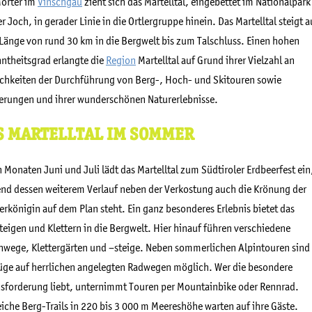
orter im
Vinschgau
zieht sich das Martelltal, eingebettet im Nationalpark
er Joch, in gerader Linie in die Ortlergruppe hinein. Das Martelltal steigt a
 Länge von rund 30 km in die Bergwelt bis zum Talschluss. Einen hohen
ntheitsgrad erlangte die
Region
Martelltal auf Grund ihrer Vielzahl an
chkeiten der Durchführung von Berg-, Hoch- und Skitouren sowie
rungen und ihrer wunderschönen Naturerlebnisse.
S MARTELLTAL IM SOMMER
n Monaten Juni und Juli lädt das Martelltal zum Südtiroler Erdbeerfest ein
nd dessen weiterem Verlauf neben der Verkostung auch die Krönung der
erkönigin auf dem Plan steht. Ein ganz besonderes Erlebnis bietet das
teigen und Klettern in die Bergwelt. Hier hinauf führen verschiedene
wege, Klettergärten und –steige. Neben sommerlichen Alpintouren sind
üge auf herrlichen angelegten Radwegen möglich. Wer die besondere
sforderung liebt, unternimmt Touren per Mountainbike oder Rennrad.
eiche Berg-Trails in 220 bis 3 000 m Meereshöhe warten auf ihre Gäste.