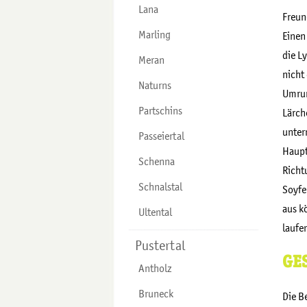
Lana
Freun
Marling
Einen
die L
Meran
nicht
Naturns
Umrun
Partschins
Lärch
unter
Passeiertal
Haupt
Schenna
Richt
Schnalstal
Soyfer
aus k
Ultental
laufe
Pustertal
GE
Antholz
Bruneck
Die B