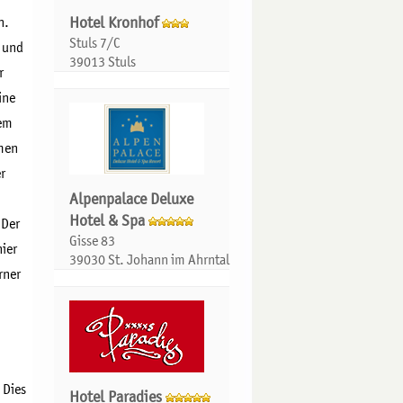
n.
Hotel Kronhof
Stuls 7/C
e und
39013 Stuls
r
ine
nem
men
r
Alpenpalace Deluxe
Hotel & Spa
 Der
Gisse 83
hier
39030 St. Johann im Ahrntal
rner
 Dies
Hotel Paradies