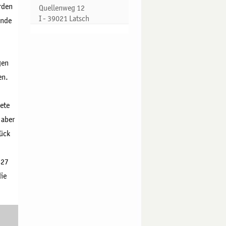
rden
Quellenweg 12
I - 39021 Latsch
inde
gen
en.
dete
 aber
rück
427
die