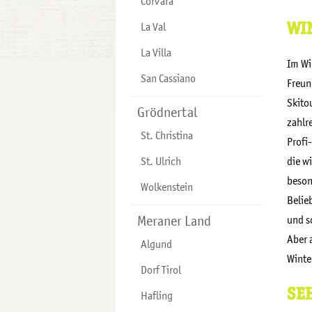
Corvara
WI
La Val
La Villa
Im Wi
San Cassiano
Freun
Skito
Grödnertal
zahlr
St. Christina
Profi
St. Ulrich
die w
beson
Wolkenstein
Belie
Meraner Land
und s
Aber 
Algund
Winte
Dorf Tirol
SE
Hafling