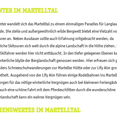
NTER IM MARTELLTAL
nter wandelt sich das Martelltal zu einem einmaligen Paradies für Langlau
de. Die steile und außergewöhnlich wilde Bergwelt bietet eine Vielzahl v
uren an. Neben Ausdauer sollte auch Erfahrung mitgebracht werden, da
eiche Skitouren sich weit durch die alpine Landschaft in die Höhe ziehen. 
-Skifahrer werden hier nicht enttäuscht. In den tiefer gelegenen Ebenen k
interliche Idylle der Berglandschaft genossen werden. Hier erfreuen sich 
ders Schneeschuhwanderungen zur Marteller Hütte oder zur Lify Alm gr
btheit. Ausgehend von der Lify Alm führen einige Rodelbahnen ins Martell
orgen für das nötige winterliche Vergnügen auch bei kleineren Feriengäst
auch eine schöne Fahrt mit dem Pferdeschlitten durch die wunderschöne
rlandschaft kann ein wahres Vergnügen sein.
HENSWERTES IM MARTELLTAL