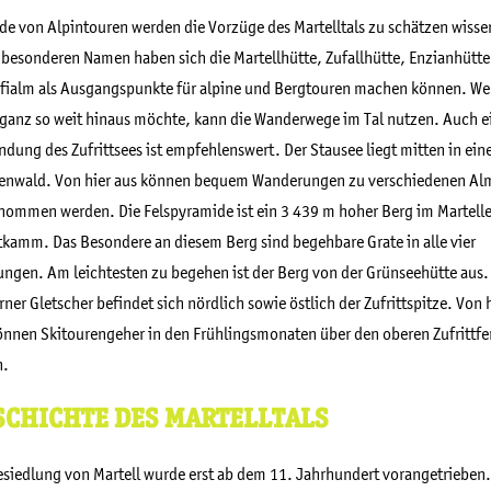
de von Alpintouren werden die Vorzüge des Martelltals zu schätzen wisse
 besonderen Namen haben sich die Martellhütte, Zufallhütte, Enzianhütt
yfialm als Ausgangspunkte für alpine und Bergtouren machen können. We
 ganz so weit hinaus möchte, kann die Wanderwege im Tal nutzen. Auch e
dung des Zufrittsees ist empfehlenswert. Der Stausee liegt mitten in ei
enwald. Von hier aus können bequem Wanderungen zu verschiedenen Al
nommen werden. Die Felspyramide ist ein 3 439 m hoher Berg im Martelle
kamm. Das Besondere an diesem Berg sind begehbare Grate in alle vier
ungen. Am leichtesten zu begehen ist der Berg von der Grünseehütte aus.
ner Gletscher befindet sich nördlich sowie östlich der Zufrittspitze. Von 
önnen Skitourengeher in den Frühlingsmonaten über den oberen Zufrittfe
n.
SCHICHTE DES MARTELLTALS
esiedlung von Martell wurde erst ab dem 11. Jahrhundert vorangetrieben.