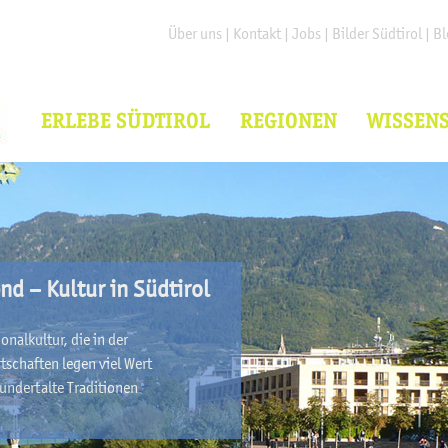
Über uns
|
Kontakt
|
Jobs
|
Bilder Südtirol
|
Bl
ERLEBE SÜDTIROL
REGIONEN
WISSEN
nd – Kultur in Südtirol
ionalkultur, die in der
Ortschaften legen viel Wert
rhundertalte Traditionen