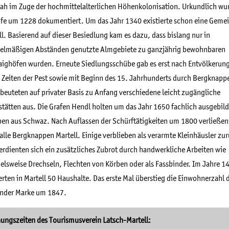
ah im Zuge der hochmittelalterlichen Höhenkolonisation. Urkundlich wu
fe um 1228 dokumentiert. Um das Jahr 1340 existierte schon eine Geme
ll. Basierend auf dieser Besiedlung kam es dazu, dass bislang nur in
elmäßigen Abständen genutzte Almgebiete zu ganzjährig bewohnbaren
ighöfen wurden. Erneute Siedlungsschübe gab es erst nach Entvölkerun
 Zeiten der Pest sowie mit Beginn des 15. Jahrhunderts durch Bergknapp
 beuteten auf privater Basis zu Anfang verschiedene leicht zugängliche
stätten aus. Die Grafen Hendl holten um das Jahr 1650 fachlich ausgebil
en aus Schwaz. Nach Auflassen der Schürftätigkeiten um 1800 verließen
 alle Bergknappen Martell. Einige verblieben als verarmte Kleinhäusler zu
erdienten sich ein zusätzliches Zubrot durch handwerkliche Arbeiten wie
ielsweise Drechseln, Flechten von Körben oder als Fassbinder. Im Jahre 1
ierten in Martell 50 Haushalte. Das erste Mal überstieg die Einwohnerzahl 
nder Marke um 1847.
ungszeiten des Tourismusverein Latsch-Martell: