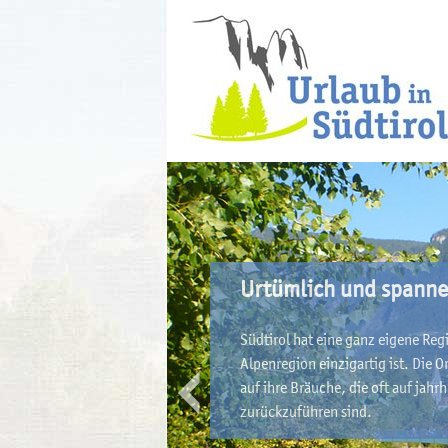
Urtümlich und spanne
Südtirol hat eine ganz eigene Reg
Alpenregion einzigartig ist. Die 
auf ihre Bräuche, die oft auf jah
zurückzuführen sind.