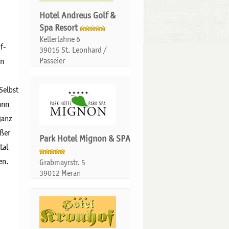
Hotel Andreus Golf &
Spa Resort
Kellerlahne 6
f-
39015 St. Leonhard /
Passeier
on
Selbst
ann
ganz
oßer
Park Hotel Mignon & SPA
tal
en.
Grabmayrstr. 5
39012 Meran