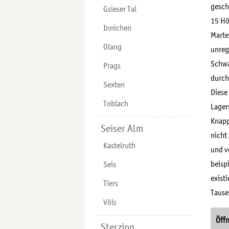
gesch
Gsieser Tal
15 Hö
Innichen
Marte
Olang
unreg
Schwa
Prags
durch
Sexten
Diese
Toblach
Lager
Knapp
Seiser Alm
nicht
Kastelruth
und v
beisp
Seis
exist
Tiers
Tause
Völs
Öffn
Sterzing