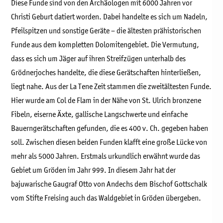
Diese Funde sind von den Archäologen mit 6000 Jahren vor
Christi Geburt datiert worden. Dabei handelte es sich um Nadeln,
Pfeilspitzen und sonstige Geräte – die ältesten prähistorischen
Funde aus dem kompletten Dolomitengebiet. Die Vermutung,
dass es sich um Jäger auf ihren Streifzügen unterhalb des
Grödnerjoches handelte, die diese Gerätschaften hinterließen,
liegt nahe. Aus der La Tene Zeit stammen die zweitältesten Funde.
Hier wurde am Col de Flam in der Nähe von St. Ulrich bronzene
Fibeln, eiserne Äxte, gallische Langschwerte und einfache
Bauerngerätschaften gefunden, die es 400 v. Ch. gegeben haben
soll. Zwischen diesen beiden Funden klafft eine große Lücke von
mehr als 5000 Jahren. Erstmals urkundlich erwähnt wurde das
Gebiet um Gröden im Jahr 999. In diesem Jahr hat der
bajuwarische Gaugraf Otto von Andechs dem Bischof Gottschalk
vom Stifte Freising auch das Waldgebiet in Gröden übergeben.