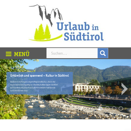
Urtümlich und spannend – Kultur in Südtirol
Südtirol hat eine ganz eigene Regionalkultur, die in der
Alpenregion einzigartig ist. Die Ortschaften legen viel Wert
auf ihre Bräuche, die oft auf jahrhundertalte Traditionen
zurückzuführen sind.